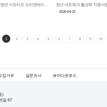
2026년 대전 청년 서포터즈 오리엔테이션(OT)(26.04.18)
2026-04-15
1
2
3
4
5
6
7
8
9
10
수집거부
설문조사
뷰어다운로드
동)
번길 67