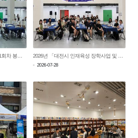
2026년 대전청년챔프 발대식&1회차 봉사활동
2026년 「대전시 인재육성 장학사업 및 진로멘토링」국외 진로탐방 발대식 및 사전교육(1차)
2026-07-28