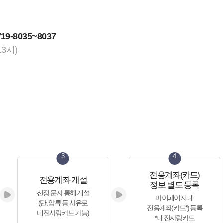
719-8035~8037
3시)
3
4
전용계좌(카드)
전용계좌 개설
정보 별도 등록
선정 문자 통해 개설
마이페이지 내
(단, 압류 등 사유로
전용계좌(카드*) 등록
대전사랑카드 가능)
* 대전사랑카드