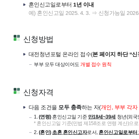
혼인신고일로부터
1년 이내
예) 혼인신고일 2025. 4. 3. ⇒ 신청가능일 2026. 
신청방법
대전청년포털 온라인 접수(
본 페이지 하단 “
부부 모두 대상이어도
개별 접수 원칙
신청자격
다음 조건을
모두 충족
하는 자(
개인, 부부 각자
1.
(연령)
혼인신고일 기준
만18세~39세
청년(외국인
* 혼인신고일 기준(민법 제158조로 연령 계산)으로
2.
(혼인)
초혼 혼인신고자
로서,
혼인신고일로부터 