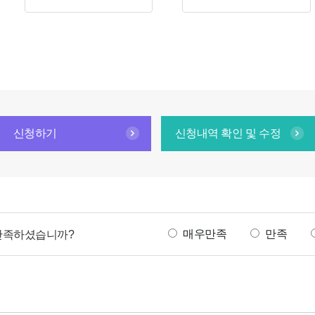
신청하기
신청내역 확인 및 수정
만
매우만족
만족
 만족하셨습니까?
족
도
조
사
선
택