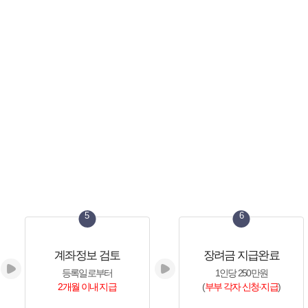
5
6
계좌정보 검토
장려금 지급완료
등록일로부터
1인당 250만원
2개월 이내 지급
(
부부 각자 신청·지급
)