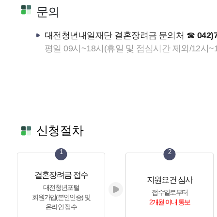
문의
대전청년내일재단 결혼장려금 문의처 ☎
042)
평일 09시~18시(휴일 및 점심시간 제외/12시~1
신청절차
1
2
결혼장려금 접수
지원요건 심사
대전청년포털
접수일로부터
회원가입(본인인증) 및
2개월 이내 통보
온라인 접수