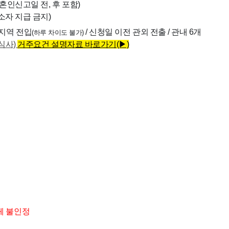
(혼인신고일 전, 후 포함)
소자 지급 금지)
 지역
전입
/ 신청일 이전 관외 전출
/ 관내 6개
(하루 차이도 불가)
심사)
거주요건 설명자료 바로가기(▶)
체 불인정