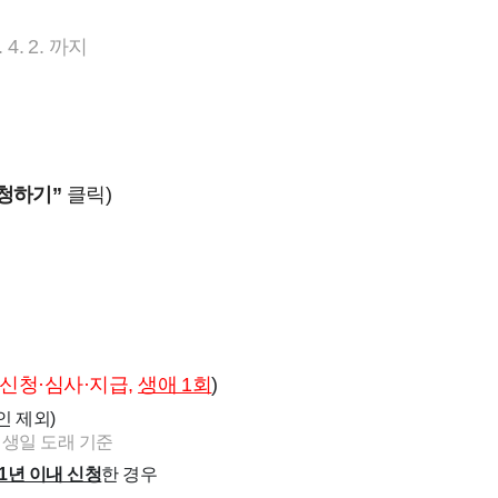
4. 2. 까지
신청하기”
클릭)
 신청·심사
·
지급,
생애 1회
)
 제외)
 생일 도래 기준
1년 이내 신청
한 경우