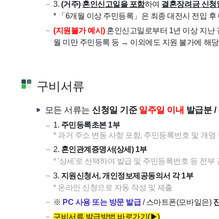
3.
(거주)
혼인신고일을 포함
하여
결혼장려금 신청
* 「6개월 이상 주민등록」은 최종 대전시 전입 후
(지원불가 예시)
혼인신고일로부터 1년 이상 지난 경
월 미만 주민등록 등 → 이외에도 지원 불가에 해
구비서류
모든 서류는
신청일 기준
일주일 이내
발급분 /
1.
주민등록초본 1부
* 과거 주소 변동 사항 포함, 주민등록번호 및 개명
2.
혼인관계증명서(상세) 1부
* '상세'로 선택하여 발급 및 주민등록번호 등 전부
3.
지원신청서, 개인정보제공동의서 각 1부
* 온라인 신청으로 자동 작성 및 제출
※
PC 사용 또는 방문 발급
/ 스마트폰(모바일은)
구비서류 발급방법 바로가기(▶)