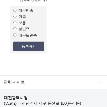
만
족
매우만족
도
만족
조
보통
사
불만족
선
매우불만족
택
등록하기
관련 사이트
대전광역시청
(35242) 대전광역시 서구 둔산로 100(둔산동)