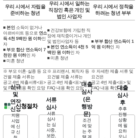
우리 시에서 일하는
우리 시에서 자립을
우리 시에서 정착을
직장인 혹은 개인 및
준비하는 청년
하려는 청년 부부
법인 사업자
■
본인
소득이 없거나
■ 건강보험에 가입한 직
아르바이트 등으로
연소
장에 재직중이거나 개인
득 4천 5백만 원 이하
인
및 법인사업자 등
■
부부 합산 연소득이 1
자
■
본인 연소득이 4천 5
억 원 이하
인 자
■
부모 합산 연소득이 7
백만 원 이하
인 자
천만 원 이하
인 자
■ 미혼 청년
■ 미혼 청년
※ 부모 이혼·실종 등 요
※ 프리랜서, 퇴직자 등
※ 자세한 제출 서류 및
건별 제출 서류는
요건별 제출 서류는
요건은
공고 4번 제출서류<표>
공고 4번 제출<표> 및
공고 4번 제출<표> 및
대출
신규
대출
및 FAQ 내용 확인 요망
FAQ 내용 확인 요망
FAQ 내용 확인 요망
심사
및
심사
(은
서류
연장
후
신청절차
행방
심사
신청
추후
서류
문)
진행
지원
심사
상황
조건
사업
는 심
에 필
에 맞
에 신
사중,
요하
는 주
규 신
보완,
오니
택 계
청