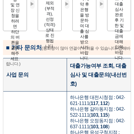
제외
▶
▶
▶
대출
약 후
및 연
(부적
심사
은행
장 신
격),
완료
을 방
청을
선정
후 기
문하
하려
(적격)
한 및
여 대
면
상태
대출
출 심
하단
로 진
금에
사를
의 버
행됩
대해
받으
튼을
니다.
■ 기타 문의처
입력
시기
클릭
(통화량이 많아 연결이 어려울 수 있습니다. 양해바
바랍
바랍
해주
니다.
니다.
세요.
랍니다.)
대출가능여부 조회, 대출
사업 문의
심사 및 대출문의(내선번
호)
하나은행 대전시청점 : 042-
621-1111(
117, 112
)
하나은행 갈마동지점 : 042-
522-1111(
103, 115
)
하나은행 오정동지점 : 042-
637-1111(
103, 108
)
하나은행 유성구청지점 :