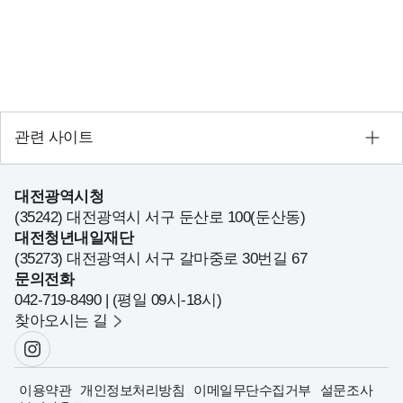
회
수
정
보
가
확
인
관련 사이트
됩
니
다.
대전광역시청
(35242) 대전광역시 서구 둔산로 100(둔산동)
대전청년내일재단
(35273) 대전광역시 서구 갈마중로 30번길 67
문의전화
042-719-8490 | (평일 09시-18시)
찾아오시는 길
이용약관
개인정보처리방침
이메일무단수집거부
설문조사