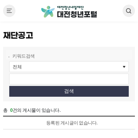
재단공고
게
키워드검색
시
판
검
색
검색
총
0
건의 게시물이 있습니다.
재
등록된 게시글이 없습니다.
단
공